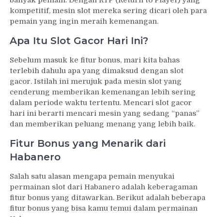
banyak pemain. Dengan RTP (Return to Player) yang
kompetitif, mesin slot mereka sering dicari oleh para
pemain yang ingin meraih kemenangan.
Apa Itu Slot Gacor Hari Ini?
Sebelum masuk ke fitur bonus, mari kita bahas
terlebih dahulu apa yang dimaksud dengan slot
gacor. Istilah ini merujuk pada mesin slot yang
cenderung memberikan kemenangan lebih sering
dalam periode waktu tertentu. Mencari slot gacor
hari ini berarti mencari mesin yang sedang “panas”
dan memberikan peluang menang yang lebih baik.
Fitur Bonus yang Menarik dari
Habanero
Salah satu alasan mengapa pemain menyukai
permainan slot dari Habanero adalah keberagaman
fitur bonus yang ditawarkan. Berikut adalah beberapa
fitur bonus yang bisa kamu temui dalam permainan