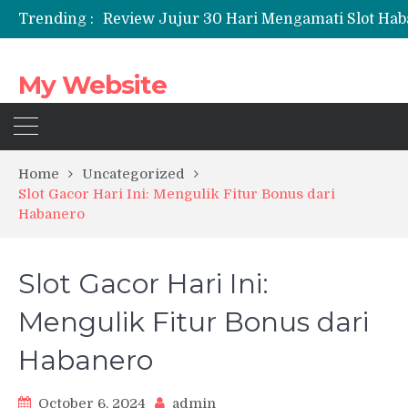
Trending :
Menggali Desain Karakter dalam Slot Bert
My Website
Jam Hoki Main Spinix di Slot: Kapan Wakt
รีวิวบริการลูกค้าของ Slot ดูแลดีตลอด 24 ชั่วโม
Home
Uncategorized
Slot Gacor Hari Ini: Mengulik Fitur Bonus dari
Habanero
Slot Gacor Hari Ini:
Mengulik Fitur Bonus dari
Habanero
October 6, 2024
admin