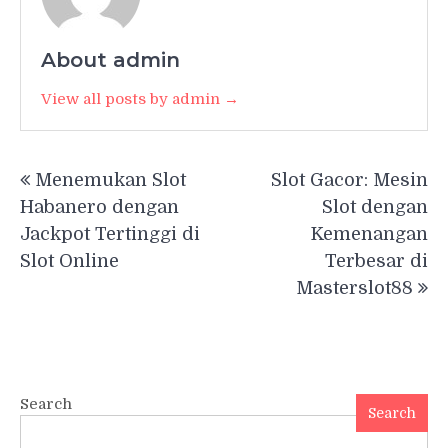
About admin
View all posts by admin →
Post
Menemukan Slot
Slot Gacor: Mesin
navigation
Habanero dengan
Slot dengan
Jackpot Tertinggi di
Kemenangan
Slot Online
Terbesar di
Masterslot88
Search
Search