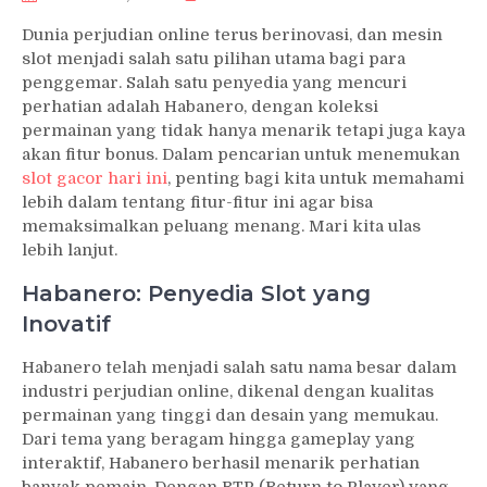
Dunia perjudian online terus berinovasi, dan mesin
slot menjadi salah satu pilihan utama bagi para
penggemar. Salah satu penyedia yang mencuri
perhatian adalah Habanero, dengan koleksi
permainan yang tidak hanya menarik tetapi juga kaya
akan fitur bonus. Dalam pencarian untuk menemukan
slot gacor hari ini
, penting bagi kita untuk memahami
lebih dalam tentang fitur-fitur ini agar bisa
memaksimalkan peluang menang. Mari kita ulas
lebih lanjut.
Habanero: Penyedia Slot yang
Inovatif
Habanero telah menjadi salah satu nama besar dalam
industri perjudian online, dikenal dengan kualitas
permainan yang tinggi dan desain yang memukau.
Dari tema yang beragam hingga gameplay yang
interaktif, Habanero berhasil menarik perhatian