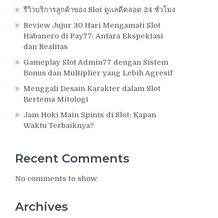
รีวิวบริการลูกค้าของ Slot ดูแลดีตลอด 24 ชั่วโมง
Review Jujur 30 Hari Mengamati Slot
Habanero di Pay77: Antara Ekspektasi
dan Realitas
Gameplay Slot Admin77 dengan Sistem
Bonus dan Multiplier yang Lebih Agresif
Menggali Desain Karakter dalam Slot
Bertema Mitologi
Jam Hoki Main Spinix di Slot: Kapan
Waktu Terbaiknya?
Recent Comments
No comments to show.
Archives