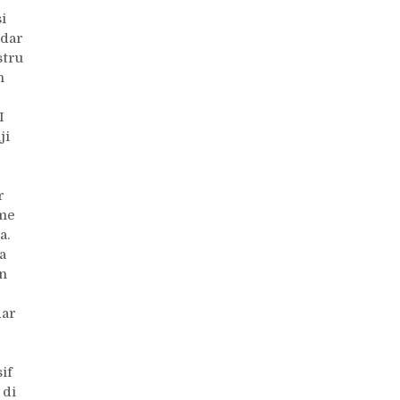
i
adar
stru
h
I
ji
r
ame
a.
a
un
dar
if
 di