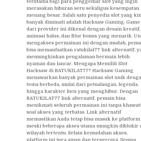
terutama bagi para penggemar slot yang ingin
merasakan hiburan seru sekaligus kesempatan
menang besar. Salah satu penyedia slot yang kin
banyak diminati adalah Hacksaw Gaming. Game
dari provider ini dikenal dengan desain kreatif,
animasi halus, dan fitur bonus yang menarik. U
mengakses permainan ini dengan mudah, pema
bisa memanfaatkan ratukilat77 link alternatif, 
memungkinkan pengalaman bermain lebih
nyaman dan lancar. Mengapa Memilih Slot
Hacksaw di RATUKILAT77? Hacksaw Gaming
menawarkan banyak permainan slot unik deng
tema berbeda, mulai dari petualangan, legenda,
hingga karakter lucu yang menghibur. Dengan
RATUKILAT77 link alternatif, pemain bisa
menikmati seluruh permainan ini tanpa khawat
soal akses yang terbatas. Link alternatif
memastikan Anda tetap bisa masuk ke platform
meski beberapa akses utama mungkin diblokir 
wilayah tertentu. Selain kemudahan akses,
platform ini juga aman dan terpercaya. Semua