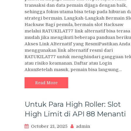
transaksi dan data pemain dijaga dengan baik,
sehingga fokus utama bisa tetap pada hiburan d
strategi bermain. Langkah-Langkah Bermain Sl
Hacksaw Bagi pemula, bermain slot Hacksaw
melalui RATUKILAT77 link alternatif bisa terasa
mudah jika mengikuti beberapa panduan beriku
Akses Link Alternatif yang ResmiPastikan Anda
menggunakan link alternatif resmi dari
RATUKILAT77 untuk menghindari gangguan tek
atau risiko keamanan. Daftar atau Login
AkunSetelah masuk, pemain bisa langsung…
Read More
Untuk Para High Roller: Slot
High Limit di API 88 Menanti
October 21, 2025
admin